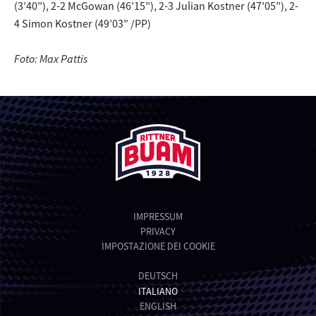
(3’40”), 2-2 McGowan (46’15”), 2-3 Julian Kostner (47’05”), 2-
4 Simon Kostner (49’03” /PP)
Foto: Max Pattis
IMPRESSUM
PRIVACY
IMPOSTAZIONE DEI COOKIE
DEUTSCH
ITALIANO
ENGLISH