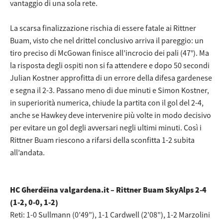
vantaggio di una sola rete.
La scarsa finalizzazione rischia di essere fatale ai Rittner
Buam, visto che nel drittel conclusivo arriva il pareggio: un
tiro preciso di McGowan finisce all’incrocio dei pali (47°). Ma
la risposta degli ospiti non si fa attendere e dopo 50 secondi
Julian Kostner approfitta di un errore della difesa gardenese
e segna il 2-3. Passano meno di due minuti e Simon Kostner,
in superiorità numerica, chiude la partita con il gol del 2-4,
anche se Hawkey deve intervenire più volte in modo decisivo
per evitare un gol degli avversari negli ultimi minuti. Così i
Rittner Buam riescono a rifarsi della sconfitta 1-2 subita
all’andata.
HC Gherdëina valgardena.it – Rittner Buam SkyAlps 2-4
(1-2, 0-0, 1-2)
Reti: 1-0 Sullmann (0’49”), 1-1 Cardwell (2’08”), 1-2 Marzolini