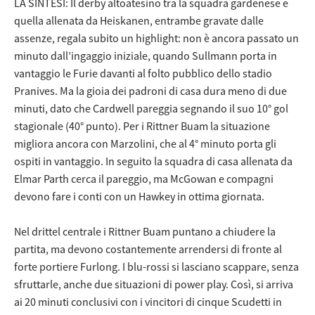
LA SINTESI: Il derby altoatesino tra la squadra gardenese e
quella allenata da Heiskanen, entrambe gravate dalle
assenze, regala subito un highlight: non è ancora passato un
minuto dall’ingaggio iniziale, quando Sullmann porta in
vantaggio le Furie davanti al folto pubblico dello stadio
Pranives. Ma la gioia dei padroni di casa dura meno di due
minuti, dato che Cardwell pareggia segnando il suo 10° gol
stagionale (40° punto). Per i Rittner Buam la situazione
migliora ancora con Marzolini, che al 4° minuto porta gli
ospiti in vantaggio. In seguito la squadra di casa allenata da
Elmar Parth cerca il pareggio, ma McGowan e compagni
devono fare i conti con un Hawkey in ottima giornata.
Nel drittel centrale i Rittner Buam puntano a chiudere la
partita, ma devono costantemente arrendersi di fronte al
forte portiere Furlong. I blu-rossi si lasciano scappare, senza
sfruttarle, anche due situazioni di power play. Così, si arriva
ai 20 minuti conclusivi con i vincitori di cinque Scudetti in