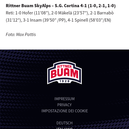
Rittner Buam SkyAlps – S.G. Cortina 4-1 (1-0, 2-1, 1-0)
Reti: 1-0 Hofer (11’08”), 2-0 Mäkelä (23’57”), 2-1 Barnabò
(31’12”), 3-1 Insam (39’50” /PP), 4-1 Spinell (58’03”/EN)
Foto: Max Pattis
IMPRESSUM
PRIVACY
IMPOSTAZIONE DEI COOKIE
DEUTSCH