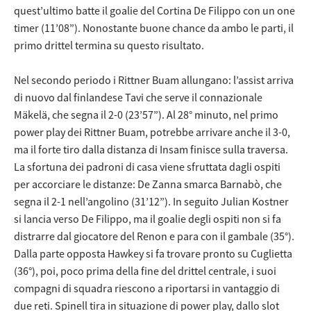
quest’ultimo batte il goalie del Cortina De Filippo con un one
timer (11’08”). Nonostante buone chance da ambo le parti, il
primo drittel termina su questo risultato.
Nel secondo periodo i Rittner Buam allungano: l’assist arriva
di nuovo dal finlandese Tavi che serve il connazionale
Mäkelä, che segna il 2-0 (23’57”). Al 28° minuto, nel primo
power play dei Rittner Buam, potrebbe arrivare anche il 3-0,
ma il forte tiro dalla distanza di Insam finisce sulla traversa.
La sfortuna dei padroni di casa viene sfruttata dagli ospiti
per accorciare le distanze: De Zanna smarca Barnabò, che
segna il 2-1 nell’angolino (31’12”). In seguito Julian Kostner
si lancia verso De Filippo, ma il goalie degli ospiti non si fa
distrarre dal giocatore del Renon e para con il gambale (35°).
Dalla parte opposta Hawkey si fa trovare pronto su Cuglietta
(36°), poi, poco prima della fine del drittel centrale, i suoi
compagni di squadra riescono a riportarsi in vantaggio di
due reti. Spinell tira in situazione di power play, dallo slot