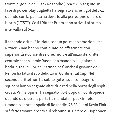
fronte al goalie del Sisak Rosandic (15’42”). In seguito, in
fase di power play Cuglietta ha segnato anche il gol del 5-1,
quando con la paletta ha deviato alla perfezione un tiro di
Hjorth (17’57”). Così i Rittner Buam sono arrivati al primo
intervallo sul 5-1.
Il secondo drittel è iniziato con un po’ meno emozioni, ma i
Rittner Buam hanno continuato ad affascinare con
superiorità e concentrazione. Inoltre all’inizio del drittel
centrale coach Jamie Russell ha mandato sul ghiaccio il
backup goalie Florian Plattner, così anche il giovane del
Renon ha fatto il suo debutto in Continental Cup. Nel
secondo drittel non ha subito gol e i suoi compagni di
squadra hanno segnato altre due reti nella porta degli ospiti
croati. Prima Spinell ha segnato il 6-1 dopo un contropiede,
quando da dietro la porta ha mandato il puck in rete
tirandolo sopra le spalle di Rosandic (28’33”), poi Kevin Fink
si è fatto trovare pronto sul rebound su un tiro di Hopponen