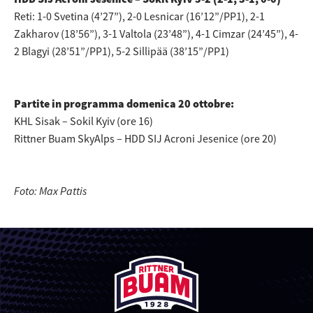
Reti: 1-0 Svetina (4’27”), 2-0 Lesnicar (16’12”/PP1), 2-1
Zakharov (18’56”), 3-1 Valtola (23’48”), 4-1 Cimzar (24’45”), 4-
2 Blagyi (28’51”/PP1), 5-2 Sillipää (38’15”/PP1)
Partite in programma domenica 20 ottobre:
KHL Sisak – Sokil Kyiv (ore 16)
Rittner Buam SkyAlps – HDD SIJ Acroni Jesenice (ore 20)
Foto: Max Pattis