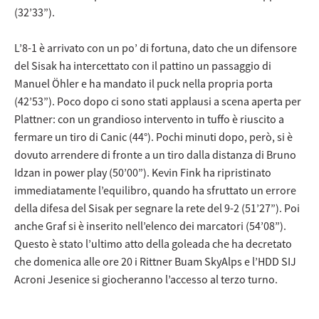
(32’33”).
L’8-1 è arrivato con un po’ di fortuna, dato che un difensore
del Sisak ha intercettato con il pattino un passaggio di
Manuel Öhler e ha mandato il puck nella propria porta
(42’53”). Poco dopo ci sono stati applausi a scena aperta per
Plattner: con un grandioso intervento in tuffo è riuscito a
fermare un tiro di Canic (44°). Pochi minuti dopo, però, si è
dovuto arrendere di fronte a un tiro dalla distanza di Bruno
Idzan in power play (50’00”). Kevin Fink ha ripristinato
immediatamente l’equilibro, quando ha sfruttato un errore
della difesa del Sisak per segnare la rete del 9-2 (51’27”). Poi
anche Graf si è inserito nell’elenco dei marcatori (54’08”).
Questo è stato l’ultimo atto della goleada che ha decretato
che domenica alle ore 20 i Rittner Buam SkyAlps e l’HDD SIJ
Acroni Jesenice si giocheranno l’accesso al terzo turno.