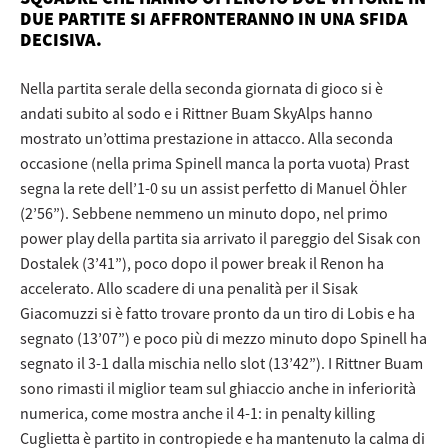
DUE PARTITE SI AFFRONTERANNO IN UNA SFIDA
DECISIVA.
Nella partita serale della seconda giornata di gioco si è
andati subito al sodo e i Rittner Buam SkyAlps hanno
mostrato un’ottima prestazione in attacco. Alla seconda
occasione (nella prima Spinell manca la porta vuota) Prast
segna la rete dell’1-0 su un assist perfetto di Manuel Öhler
(2’56”). Sebbene nemmeno un minuto dopo, nel primo
power play della partita sia arrivato il pareggio del Sisak con
Dostalek (3’41”), poco dopo il power break il Renon ha
accelerato. Allo scadere di una penalità per il Sisak
Giacomuzzi si è fatto trovare pronto da un tiro di Lobis e ha
segnato (13’07”) e poco più di mezzo minuto dopo Spinell ha
segnato il 3-1 dalla mischia nello slot (13’42”). I Rittner Buam
sono rimasti il miglior team sul ghiaccio anche in inferiorità
numerica, come mostra anche il 4-1: in penalty killing
Cuglietta è partito in contropiede e ha mantenuto la calma di