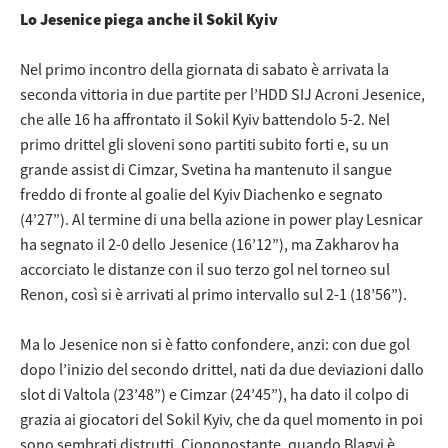
Lo Jesenice piega anche il Sokil Kyiv
Nel primo incontro della giornata di sabato è arrivata la
seconda vittoria in due partite per l’HDD SIJ Acroni Jesenice,
che alle 16 ha affrontato il Sokil Kyiv battendolo 5-2. Nel
primo drittel gli sloveni sono partiti subito forti e, su un
grande assist di Cimzar, Svetina ha mantenuto il sangue
freddo di fronte al goalie del Kyiv Diachenko e segnato
(4’27”). Al termine di una bella azione in power play Lesnicar
ha segnato il 2-0 dello Jesenice (16’12”), ma Zakharov ha
accorciato le distanze con il suo terzo gol nel torneo sul
Renon, così si è arrivati al primo intervallo sul 2-1 (18’56”).
Ma lo Jesenice non si è fatto confondere, anzi: con due gol
dopo l’inizio del secondo drittel, nati da due deviazioni dallo
slot di Valtola (23’48”) e Cimzar (24’45”), ha dato il colpo di
grazia ai giocatori del Sokil Kyiv, che da quel momento in poi
sono sembrati distrutti. Ciononostante, quando Blagyi è