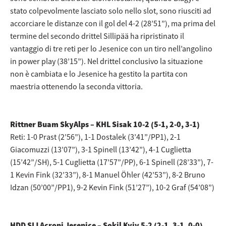
stato colpevolmente lasciato solo nello slot, sono riusciti ad
accorciare le distanze con il gol del 4-2 (28’51”), ma prima del
termine del secondo drittel Sillipää ha ripristinato il
vantaggio di tre reti per lo Jesenice con un tiro nell’angolino
in power play (38’15”). Nel drittel conclusivo la situazione
non è cambiata e lo Jesenice ha gestito la partita con
maestria ottenendo la seconda vittoria.
Rittner Buam SkyAlps – KHL Sisak 10-2 (5-1, 2-0, 3-1)
Reti: 1-0 Prast (2’56”), 1-1 Dostalek (3’41”/PP1), 2-1
Giacomuzzi (13’07”), 3-1 Spinell (13’42”), 4-1 Cuglietta
(15’42”/SH), 5-1 Cuglietta (17’57”/PP), 6-1 Spinell (28’33”), 7-
1 Kevin Fink (32’33”), 8-1 Manuel Öhler (42’53”), 8-2 Bruno
Idzan (50’00”/PP1), 9-2 Kevin Fink (51’27”), 10-2 Graf (54’08”)
HDD SIJ Acroni Jesenice – Sokil Kyiv 5-2 (2-1, 3-1, 0-0)