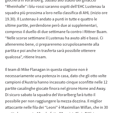
“Rheinhalle” i blu-rossi saranno ospiti dell’EHC Lustenau la
squadra più prossima a loro nella classifica di AHL (inizio ore
19.30). Il Lustenau è andato a punti in tutte e quattro le
ultime partite, perdendone però due ai supplementari,
compreso il duello di due settimane fa contro i Rittner Buam.
“Nelle scorse settimane il Lustenau ha avuto alti e bassi. Ci
alleneremo bene, ci prepareremo scrupolosamente alla
partita e poi anche in trasferta sarà possibile ottenere
qualcosa”, ritiene Insam.
Il team di Mike Flanagan in questa stagione non è
necessariamente una potenza in casa, dato che gli otto volte
campioni d’Austria hanno incassato cinque sconfitte nelle 12
partite casalinghe giocate finora nel girone Home and Away.
Di sicuro sabato la squadra del Vorarlberg farà tutto il
possibile per non raggiungere la mezza dozzina. Il miglior
attaccante nelle fila dei “Leoni” è Maximilian Wilfan, che in 30