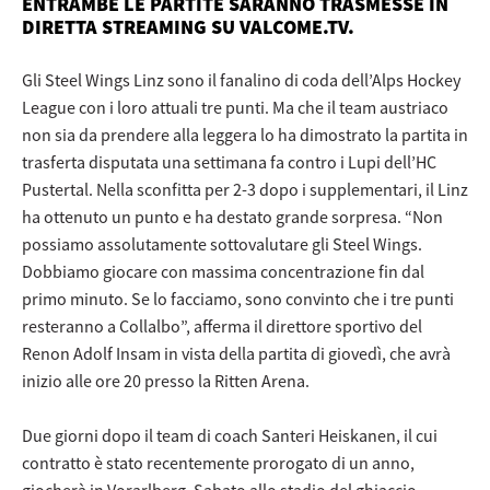
ENTRAMBE LE PARTITE SARANNO TRASMESSE IN
DIRETTA STREAMING SU VALCOME.TV.
Gli Steel Wings Linz sono il fanalino di coda dell’Alps Hockey
League con i loro attuali tre punti. Ma che il team austriaco
non sia da prendere alla leggera lo ha dimostrato la partita in
trasferta disputata una settimana fa contro i Lupi dell’HC
Pustertal. Nella sconfitta per 2-3 dopo i supplementari, il Linz
ha ottenuto un punto e ha destato grande sorpresa. “Non
possiamo assolutamente sottovalutare gli Steel Wings.
Dobbiamo giocare con massima concentrazione fin dal
primo minuto. Se lo facciamo, sono convinto che i tre punti
resteranno a Collalbo”, afferma il direttore sportivo del
Renon Adolf Insam in vista della partita di giovedì, che avrà
inizio alle ore 20 presso la Ritten Arena.
Due giorni dopo il team di coach Santeri Heiskanen, il cui
contratto è stato recentemente prorogato di un anno,
giocherà in Vorarlberg. Sabato allo stadio del ghiaccio