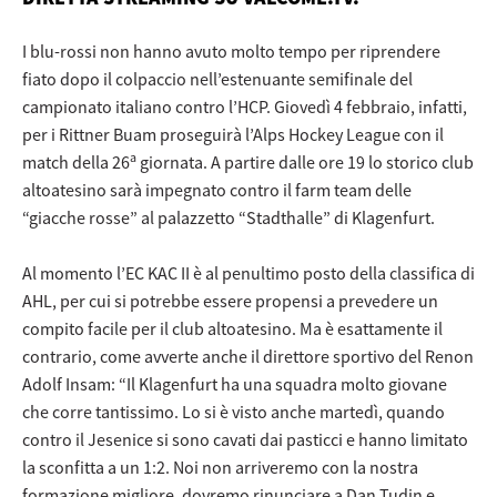
I blu-rossi non hanno avuto molto tempo per riprendere
fiato dopo il colpaccio nell’estenuante semifinale del
campionato italiano contro l’HCP. Giovedì 4 febbraio, infatti,
per i Rittner Buam proseguirà l’Alps Hockey League con il
a
match della 26
giornata. A partire dalle ore 19 lo storico club
altoatesino sarà impegnato contro il farm team delle
“giacche rosse” al palazzetto “Stadthalle” di Klagenfurt.
Al momento l’EC KAC II è al penultimo posto della classifica di
AHL, per cui si potrebbe essere propensi a prevedere un
compito facile per il club altoatesino. Ma è esattamente il
contrario, come avverte anche il direttore sportivo del Renon
Adolf Insam: “Il Klagenfurt ha una squadra molto giovane
che corre tantissimo. Lo si è visto anche martedì, quando
contro il Jesenice si sono cavati dai pasticci e hanno limitato
la sconfitta a un 1:2. Noi non arriveremo con la nostra
formazione migliore, dovremo rinunciare a Dan Tudin e