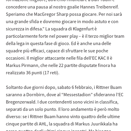
concedere una pausa al nostro goalie Hannes Treibenreif.
Speriamo che MacGregor Sharp possa giocare. Per noi sarà
una grande sfida e dovremo giocare in modo astuto e con
sicurezza in difesa.” La squadra di Klagenfurt è
particolarmente forte nel power play – è il terzo miglior team
della lega in questa fase di gioco. Ed è anche una delle
squadre più efficaci, capace di sfruttare le sue poche
occasioni. Il miglior attaccante nelle fila dell’EC KAC II è
Markus Pirmann, che nelle 22 partite disputate finora ha
realizzato 36 punti (17 reti).
Soltanto due giorni dopo, sabato 6 febbraio, i Rittner Buam
saranno a Dornbirn, dove al “Messestadion” sfideranno l’EC
Bregenzerwald. I due contendenti sono vicini in classifica,
separati da un solo punto. Il loro andamento è però molto
diverso: se i Rittner Buam hanno vinto quattro delle ultime
cinque partite di AHL, la squadra di Markus Juurikkala ha
perso quattro degli ultimi cinque incontri. Ma bisogna