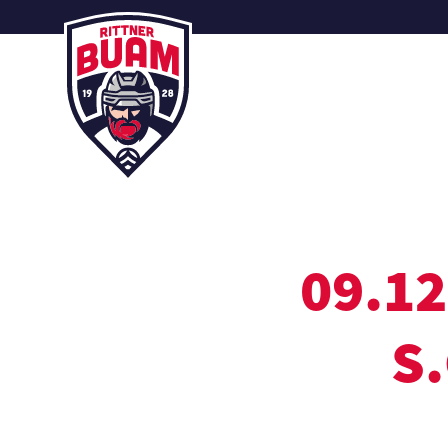
09.1
S