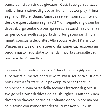
panca puniti ben cinque giocatori. Così, i due gol realizzati
nella prima frazione di gioco arrivano in power play. Prima
segnano i Rittner Buam: Amorosa serve Insam sull'interno
destro e quest'ultimo segna (6'37"). In seguito i "giovani tori"
di Salisburgo tentano a più riprese con attacchi rapidi, ma i
tiri pericolosi rivolti alla porta di Furlong sono rari, fino ai
minuti conclusivi del drittel. Allo scoccare del 18° minuto
Wurzer, in situazione di superiorità numerica, recupera un
puck rimasto nello slot e lo manda in porta alle spalle del
portiere dei Rittner Buam.
In avvio del periodo centrale i Rittner Buam SkyAlps sono in
superiorità numerica per due volte, ma la squadra di Tuomie
non riesce a sfruttare i due power play per segnare. In
compenso buona parte della seconda frazione di gioco si
svolge nella zona di difesa dei salisburghesi. I Rittner Buam
diventano davvero pericolosi soltanto dopo un po', ma poi
colpiscono con grande freddezza. Prima Kevin Fink, in