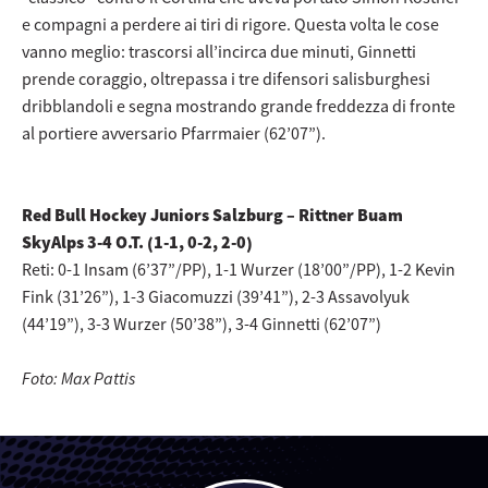
e compagni a perdere ai tiri di rigore. Questa volta le cose
vanno meglio: trascorsi all’incirca due minuti, Ginnetti
prende coraggio, oltrepassa i tre difensori salisburghesi
dribblandoli e segna mostrando grande freddezza di fronte
al portiere avversario Pfarrmaier (62’07”).
Red Bull Hockey Juniors Salzburg – Rittner Buam
SkyAlps 3-4 O.T. (1-1, 0-2, 2-0)
Reti: 0-1 Insam (6’37”/PP), 1-1 Wurzer (18’00”/PP), 1-2 Kevin
Fink (31’26”), 1-3 Giacomuzzi (39’41”), 2-3 Assavolyuk
(44’19”), 3-3 Wurzer (50’38”), 3-4 Ginnetti (62’07”)
Foto: Max Pattis