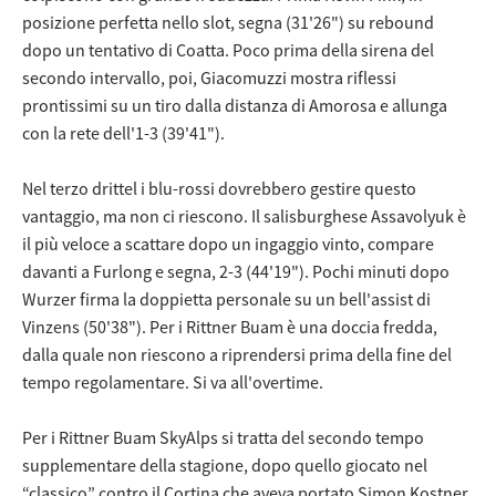
posizione perfetta nello slot, segna (31'26") su rebound
dopo un tentativo di Coatta. Poco prima della sirena del
secondo intervallo, poi, Giacomuzzi mostra riflessi
prontissimi su un tiro dalla distanza di Amorosa e allunga
con la rete dell'1-3 (39'41").
Nel terzo drittel i blu-rossi dovrebbero gestire questo
vantaggio, ma non ci riescono. Il salisburghese Assavolyuk è
il più veloce a scattare dopo un ingaggio vinto, compare
davanti a Furlong e segna, 2-3 (44'19"). Pochi minuti dopo
Wurzer firma la doppietta personale su un bell'assist di
Vinzens (50'38"). Per i Rittner Buam è una doccia fredda,
dalla quale non riescono a riprendersi prima della fine del
tempo regolamentare. Si va all'overtime.
Per i Rittner Buam SkyAlps si tratta del secondo tempo
supplementare della stagione, dopo quello giocato nel
“classico” contro il Cortina che aveva portato Simon Kostner