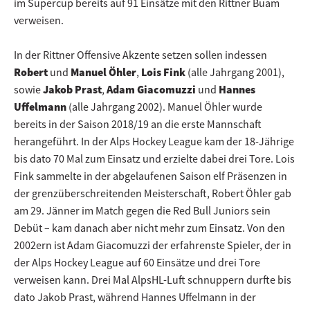
im Supercup bereits auf 91 Einsätze mit den Rittner Buam
verweisen.
In der Rittner Offensive Akzente setzen sollen indessen
Robert
und
Manuel Öhler
,
Lois Fink
(alle Jahrgang 2001),
sowie
Jakob Prast
,
Adam Giacomuzzi
und
Hannes
Uffelmann
(alle Jahrgang 2002). Manuel Öhler wurde
bereits in der Saison 2018/19 an die erste Mannschaft
herangeführt. In der Alps Hockey League kam der 18-Jährige
bis dato 70 Mal zum Einsatz und erzielte dabei drei Tore. Lois
Fink sammelte in der abgelaufenen Saison elf Präsenzen in
der grenzüberschreitenden Meisterschaft, Robert Öhler gab
am 29. Jänner im Match gegen die Red Bull Juniors sein
Debüt – kam danach aber nicht mehr zum Einsatz. Von den
2002ern ist Adam Giacomuzzi der erfahrenste Spieler, der in
der Alps Hockey League auf 60 Einsätze und drei Tore
verweisen kann. Drei Mal AlpsHL-Luft schnuppern durfte bis
dato Jakob Prast, während Hannes Uffelmann in der