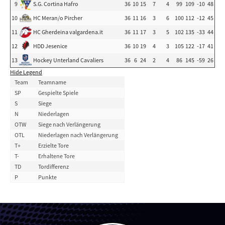
9
S.G. Cortina Hafro
36
10
15
7
4
99
109
-10
48
10
HC Meran/o Pircher
36
11
16
3
6
100
112
-12
45
11
HC Gherdeina valgardena.it
36
11
17
3
5
102
135
-33
44
12
HDD Jesenice
36
10
19
4
3
105
122
-17
41
13
Hockey Unterland Cavaliers
36
6
24
2
4
86
145
-59
26
Hide Legend
Team
Teamname
SP
Gespielte Spiele
S
Siege
N
Niederlagen
OTW
Siege nach Verlängerung
OTL
Niederlagen nach Verlängerung
T+
Erzielte Tore
T-
Erhaltene Tore
TD
Tordifferenz
P
Punkte