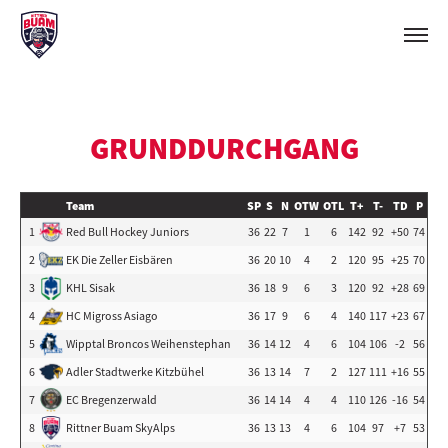
GRUNDDURCHGANG
Team
SP
S
N
OTW
OTL
T+
T-
TD
P
1
Red Bull Hockey Juniors
36
22
7
1
6
142
92
+50
74
2
EK Die Zeller Eisbären
36
20
10
4
2
120
95
+25
70
3
KHL Sisak
36
18
9
6
3
120
92
+28
69
4
HC Migross Asiago
36
17
9
6
4
140
117
+23
67
5
Wipptal Broncos Weihenstephan
36
14
12
4
6
104
106
-2
56
6
Adler Stadtwerke Kitzbühel
36
13
14
7
2
127
111
+16
55
7
EC Bregenzerwald
36
14
14
4
4
110
126
-16
54
8
Rittner Buam SkyAlps
36
13
13
4
6
104
97
+7
53