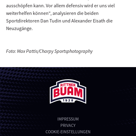
ausschöpfen kann. Vor allem defensiv wird er uns viel
weiterhelfen können“, analysieren die beiden
Sportdirektoren Dan Tudin und Alexander Eisath die
Neuzugänge.
Foto: Max Pattis/Charpy Sportsphotography
IMPRESSUM
PRIVACY
COOKIE-EINSTELLUNGEN