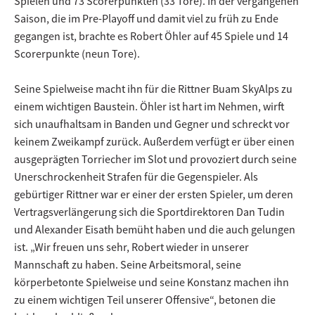
Spielen und 73 Scorerpunkten (33 Tore). In der vergangenen
Saison, die im Pre-Playoff und damit viel zu früh zu Ende
gegangen ist, brachte es Robert Öhler auf 45 Spiele und 14
Scorerpunkte (neun Tore).
Seine Spielweise macht ihn für die Rittner Buam SkyAlps zu
einem wichtigen Baustein. Öhler ist hart im Nehmen, wirft
sich unaufhaltsam in Banden und Gegner und schreckt vor
keinem Zweikampf zurück. Außerdem verfügt er über einen
ausgeprägten Torriecher im Slot und provoziert durch seine
Unerschrockenheit Strafen für die Gegenspieler. Als
gebürtiger Rittner war er einer der ersten Spieler, um deren
Vertragsverlängerung sich die Sportdirektoren Dan Tudin
und Alexander Eisath bemüht haben und die auch gelungen
ist. „Wir freuen uns sehr, Robert wieder in unserer
Mannschaft zu haben. Seine Arbeitsmoral, seine
körperbetonte Spielweise und seine Konstanz machen ihn
zu einem wichtigen Teil unserer Offensive“, betonen die