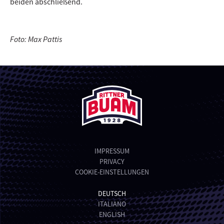
beiden abschließend.
Foto: Max Pattis
IMPRESSUM
PRIVACY
COOKIE-EINSTELLUNGEN
DEUTSCH
ITALIANO
ENGLISH