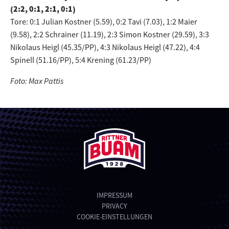
(2:2, 0:1, 2:1, 0:1)
Tore: 0:1 Julian Kostner (5.59), 0:2 Tavi (7.03), 1:2 Maier
(9.58), 2:2 Schrainer (11.19), 2:3 Simon Kostner (29.59), 3:3
Nikolaus Heigl (45.35/PP), 4:3 Nikolaus Heigl (47.22), 4:4
Spinell (51.16/PP), 5:4 Krening (61.23/PP)
Foto: Max Pattis
IMPRESSUM
PRIVACY
COOKIE-EINSTELLUNGEN