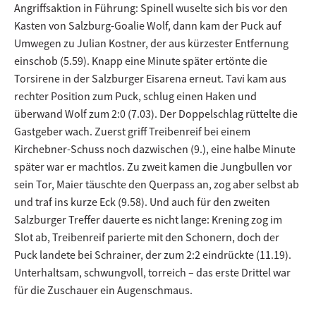
Angriffsaktion in Führung: Spinell wuselte sich bis vor den
Kasten von Salzburg-Goalie Wolf, dann kam der Puck auf
Umwegen zu Julian Kostner, der aus kürzester Entfernung
einschob (5.59). Knapp eine Minute später ertönte die
Torsirene in der Salzburger Eisarena erneut. Tavi kam aus
rechter Position zum Puck, schlug einen Haken und
überwand Wolf zum 2:0 (7.03). Der Doppelschlag rüttelte die
Gastgeber wach. Zuerst griff Treibenreif bei einem
Kirchebner-Schuss noch dazwischen (9.), eine halbe Minute
später war er machtlos. Zu zweit kamen die Jungbullen vor
sein Tor, Maier täuschte den Querpass an, zog aber selbst ab
und traf ins kurze Eck (9.58). Und auch für den zweiten
Salzburger Treffer dauerte es nicht lange: Krening zog im
Slot ab, Treibenreif parierte mit den Schonern, doch der
Puck landete bei Schrainer, der zum 2:2 eindrückte (11.19).
Unterhaltsam, schwungvoll, torreich – das erste Drittel war
für die Zuschauer ein Augenschmaus.